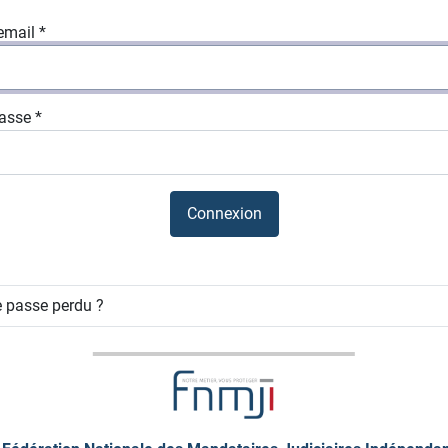
email
*
asse
*
Connexion
 passe perdu ?