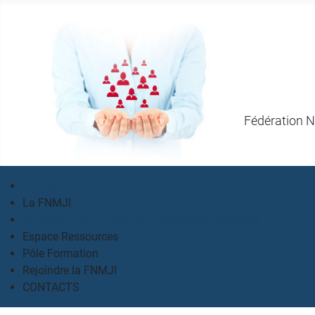
Fédération N
Accueil
La FNMJI
Un métier, des valeurs, une philosophie partagés
Espace Ressources
Pôle Formation
Rejoindre la FNMJI
CONTACTS