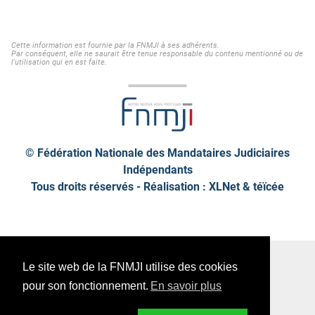
Cette information est fournie par la FNMJI à ses adhérents.
Par conséquent, elle ne saurait être tenue responsable du contenu mentionné ou de
l'utilisation qui en est faite.
© Fédération Nationale des Mandataires Judiciaires
Indépendants
Tous droits réservés - Réalisation : XLNet &
téïcée
Plan de site
Mentions légales
Le site web de la FNMJI utilise des cookies
Données personnelles
pour son fonctionnement.
En savoir plus