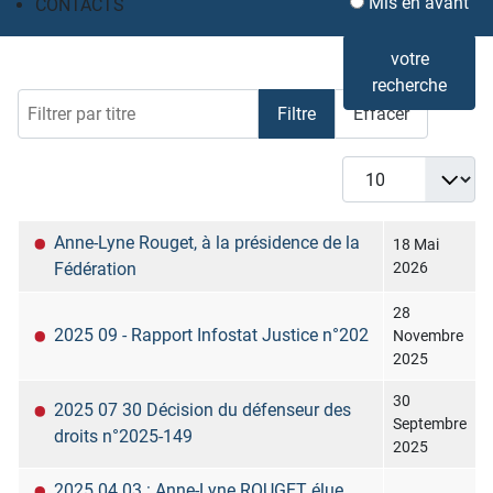
Mis en avant
CONTACTS
votre
recherche
Filtrer par titre
Filtre
Effacer
Afficher #
Titre
Date de modification
Anne-Lyne Rouget, à la présidence de la
18 Mai
Fédération
2026
28
2025 09 - Rapport Infostat Justice n°202
Novembre
2025
30
2025 07 30 Décision du défenseur des
Septembre
droits n°2025-149
2025
2025 04 03 : Anne-Lyne ROUGET élue