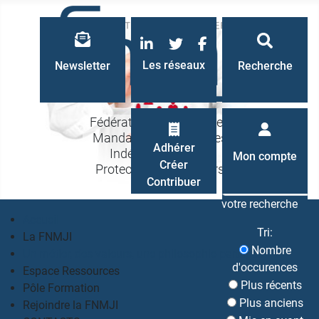
LinkedIn
Twitter
Facebook
Les réseaux
Newsletter
Recherche
Fédération Nationale des
Mandataires Judiciaires
Recherche
Adhérer
Indépendants à la
Mon compte
Créer
Protection des Majeurs
Contribuer
votre recherche
Accueil
Tri:
La FNMJI
Nombre
Un métier, des valeurs, une philosophie partagés
d'occurences
Espace Ressources
Plus récents
Pôle Formation
Plus anciens
Rejoindre la FNMJI