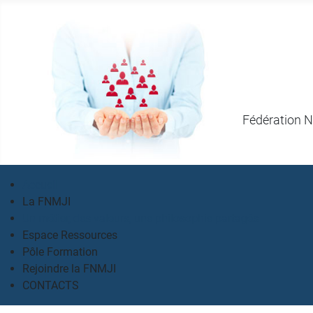
Fédération N
Accueil
La FNMJI
Un métier, des valeurs, une philosophie partagés
Espace Ressources
Pôle Formation
Rejoindre la FNMJI
CONTACTS