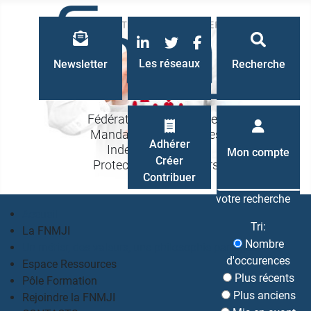
LinkedIn
Twitter
Facebook
Les réseaux
Newsletter
Recherche
Fédération Nationale des
Mandataires Judiciaires
Recherche
Adhérer
Indépendants à la
Mon compte
Créer
Protection des Majeurs
Contribuer
votre recherche
Accueil
Tri:
La FNMJI
Nombre
Un métier, des valeurs, une philosophie partagés
d'occurences
Espace Ressources
Plus récents
Pôle Formation
Plus anciens
Rejoindre la FNMJI