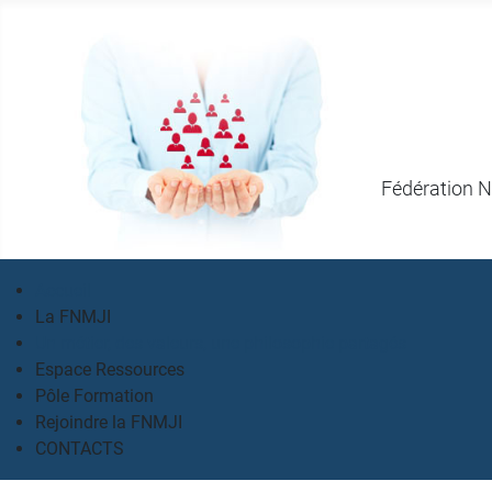
Fédération N
Accueil
La FNMJI
Un métier, des valeurs, une philosophie partagés
Espace Ressources
Pôle Formation
Rejoindre la FNMJI
CONTACTS