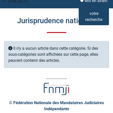
Mis en avant
CONTACTS
votre
Jurisprudence nationale
recherche
Info
Il n'y a aucun article dans cette catégorie. Si des
sous-catégories sont affichées sur cette page, elles
peuvent contenir des articles.
© Fédération Nationale des Mandataires Judiciaires
Indépendants