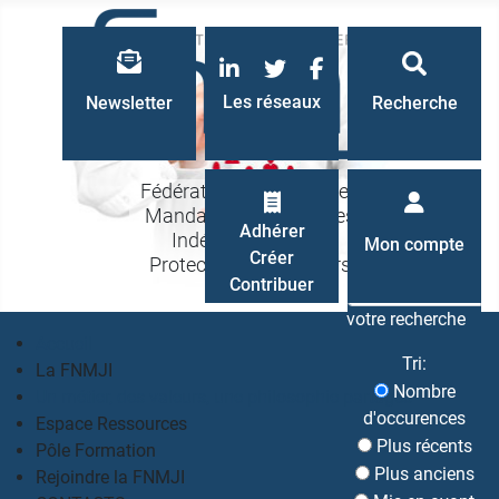
LinkedIn
Twitter
Facebook
Les réseaux
Newsletter
Recherche
Fédération Nationale des
Mandataires Judiciaires
Recherche
Adhérer
Indépendants à la
Mon compte
Créer
Protection des Majeurs
Contribuer
votre recherche
Accueil
Tri:
La FNMJI
Nombre
Un métier, des valeurs, une philosophie partagés
d'occurences
Espace Ressources
Plus récents
Pôle Formation
Plus anciens
Rejoindre la FNMJI