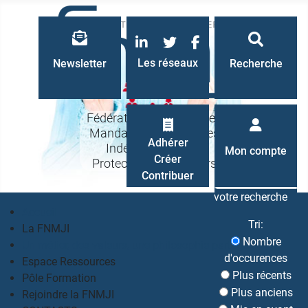
LinkedIn
Twitter
Facebook
Les réseaux
Newsletter
Recherche
Fédération Nationale des
Mandataires Judiciaires
Recherche
Adhérer
Indépendants à la
Mon compte
Créer
Protection des Majeurs
Contribuer
votre recherche
Accueil
Tri:
La FNMJI
Nombre
Un métier, des valeurs, une philosophie partagés
d'occurences
Espace Ressources
Plus récents
Pôle Formation
Plus anciens
Rejoindre la FNMJI