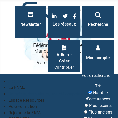
LinkedIn
Twitter
Facebook
Les réseaux
Newsletter
Recherche
Fédération Nationale des
Mandataires Judiciaires
Recherche
Adhérer
Indépendants à la
Mon compte
Créer
Protection des Majeurs
Contribuer
votre recherche
Accueil
Tri:
La FNMJI
Nombre
Un métier, des valeurs, une philosophie partagés
d'occurences
Espace Ressources
Plus récents
Pôle Formation
Plus anciens
Rejoindre la FNMJI