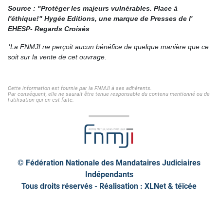
Source : "Protéger les majeurs vulnérables. Place à
l'éthique!" Hygée Editions, une marque de Presses de l'
EHESP- Regards Croisés
*La FNMJI ne perçoit aucun bénéfice de quelque manière que ce
soit sur la vente de cet ouvrage.
Cette information est fournie par la FNMJI à ses adhérents.
Par conséquent, elle ne saurait être tenue responsable du contenu mentionné ou de
l'utilisation qui en est faite.
© Fédération Nationale des Mandataires Judiciaires
Indépendants
Tous droits réservés - Réalisation : XLNet &
téïcée