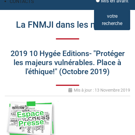
Mis en avant
CONTACTS
votre
La FNMJI dans les médias
recherche
2019 10 Hygée Editions- "Protéger
les majeurs vulnérables. Place à
l'éthique!" (Octobre 2019)
Mis à jour : 13 Novembre 2019