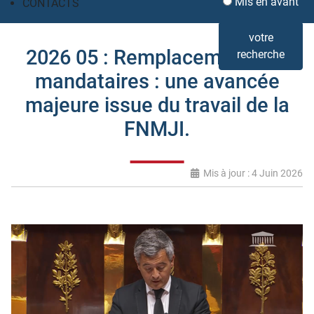
Mis en avant
CONTACTS
votre
2026 05 : Remplacement des
recherche
mandataires : une avancée
majeure issue du travail de la
FNMJI.
Mis à jour : 4 Juin 2026