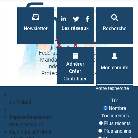
LinkedIn
Twitter
Facebook
Les réseaux
Newsletter
Recherche
Fédération Nationale des
Mandataires Judiciaires
Recherche
Adhérer
Indépendants à la
Mon compte
Créer
Protection des Majeurs
Contribuer
votre recherche
Accueil
Tri:
La FNMJI
Nombre
Un métier, des valeurs, une philosophie partagés
d'occurences
Espace Ressources
Plus récents
Pôle Formation
Plus anciens
Rejoindre la FNMJI