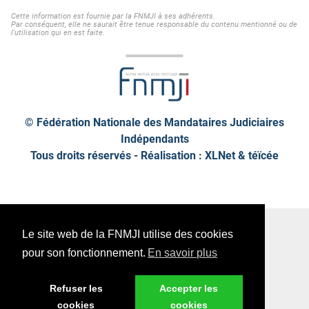
Cette information est fournie par la FNMJI à ses adhérents.
Par conséquent, elle ne saurait être tenue responsable du contenu mentionné ou de
l'utilisation qui en est faite.
© Fédération Nationale des Mandataires Judiciaires
Indépendants
Tous droits réservés - Réalisation : XLNet &
téïcée
Plan de site
Mentions légales
Le site web de la FNMJI utilise des cookies
Données personnelles
pour son fonctionnement.
En savoir plus
Refuser les
Accepter les
cookies
cookies